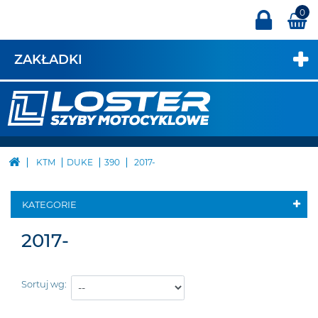
0
ZAKŁADKI
KTM
DUKE
390
2017-
KATEGORIE
2017-
Sortuj wg: