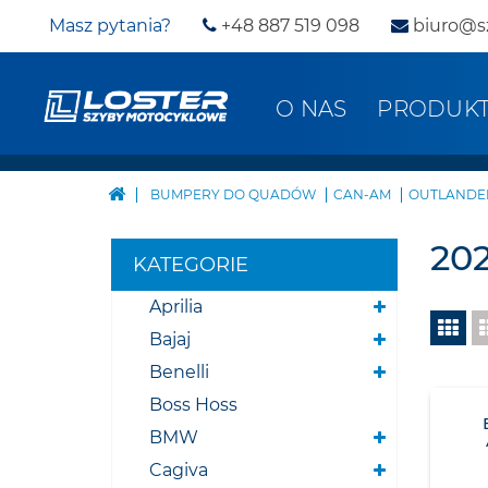
Masz pytania?
+48 887 519 098
biuro@s
O NAS
PRODUK
BUMPERY DO QUADÓW
CAN-AM
OUTLANDER
202
KATEGORIE
Aprilia
Bajaj
Benelli
Boss Hoss
BMW
Cagiva