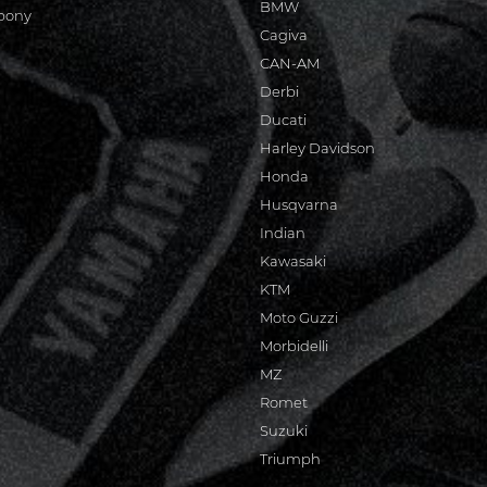
BMW
bony
Cagiva
CAN-AM
Derbi
Ducati
Harley Davidson
Honda
Husqvarna
Indian
Kawasaki
KTM
Moto Guzzi
Morbidelli
MZ
Romet
Suzuki
Triumph