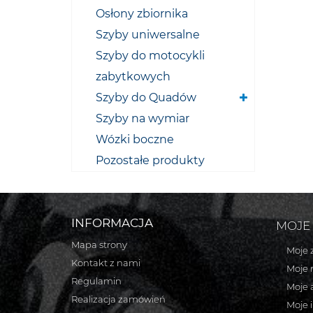
Osłony zbiornika
Szyby uniwersalne
Szyby do motocykli
zabytkowych
Szyby do Quadów
Szyby na wymiar
Wózki boczne
Pozostałe produkty
INFORMACJA
MOJE
Mapa strony
Moje 
Kontakt z nami
Moje 
Regulamin
Moje 
Realizacja zamówień
Moje 