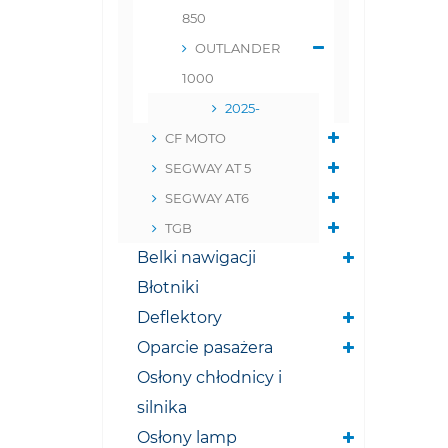
850
OUTLANDER
1000
2025-
CF MOTO
SEGWAY AT 5
SEGWAY AT6
TGB
Belki nawigacji
Błotniki
Deflektory
Oparcie pasażera
Osłony chłodnicy i
silnika
Osłony lamp