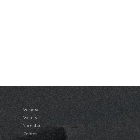
Velorex
Victory
Yamaha
Zontes