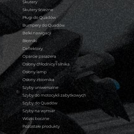
Skutery
Skutery śnieżne
Pługi do Quadów
Bumpery do Quadów
Belki nawigacji
Błotniki
Deflektory
Oparcie pasażera
Osłony chłodnicy i silnika
Osłony lamp
Osłony zbiornika
Szyby uniwersalne
Szyby do motocykli zabytkowych
Szyby do Quadów
Szyby na wymiar
Wózki boczne
Pozostałe produkty