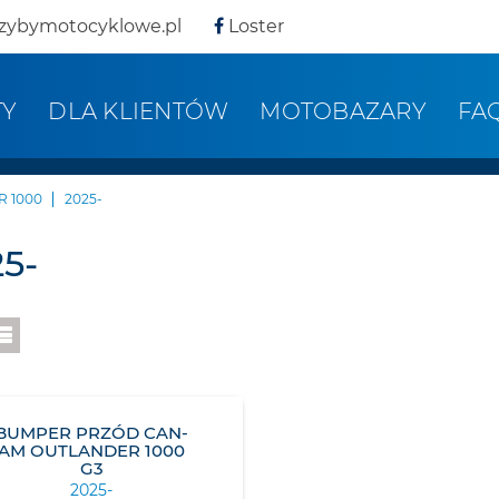
zybymotocyklowe.pl
Loster
TY
DLA KLIENTÓW
MOTOBAZARY
FA
 1000
2025-
5-
BUMPER PRZÓD CAN-
AM OUTLANDER 1000
G3
2025-