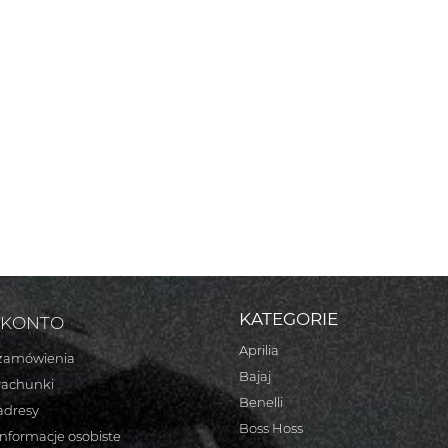
KATEGORIE
 KONTO
Aprilia
zamówienia
Bajaj
rachunki
Benelli
adresy
Boss Hoss
informacje osobiste