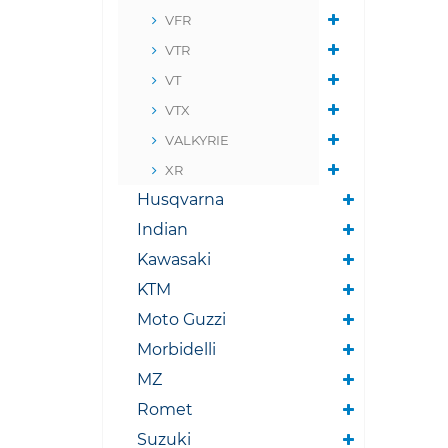
VFR
VTR
VT
VTX
VALKYRIE
XR
Husqvarna
Indian
Kawasaki
KTM
Moto Guzzi
Morbidelli
MZ
Romet
Suzuki