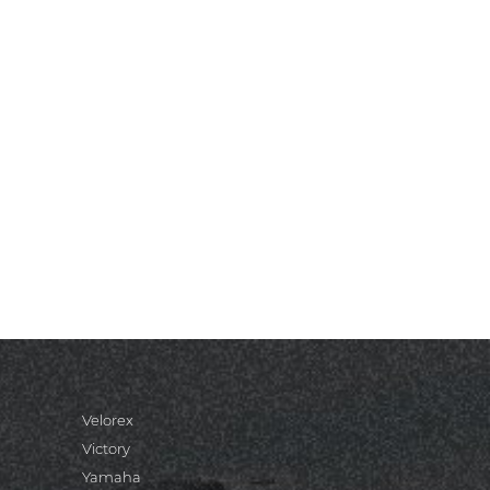
Velorex
Victory
Yamaha