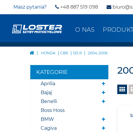
Masz pytania?
+48 887 519 098
biuro@s
O NAS
PRODUK
HONDA
CBR
125 R
2004-2006
20
KATEGORIE
Aprilia
Bajaj
Benelli
Boss Hoss
BMW
Cagiva