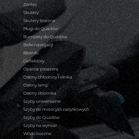
Zontes
Skutery
Skutery śnieżne
Pługi do Quadów
Bumpery do Quadów
Belki nawigacji
Błotniki
Deflektory
Oparcie pasażera
Osłony chłodnicy i silnika
Osłony lamp
Osłony zbiornika
Szyby uniwersalne
Szyby do motocykli zabytkowych
Szyby do Quadów
Szyby na wymiar
Wózki boczne