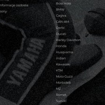
Boss Hoss
informacje osobiste
BMW
bony
Cagiva
CAN-AM
Derbi
Ducati
Harley Davidson
Honda
Husqvarna
Indian
Kawasaki
KTM
Moto Guzzi
Morbidelli
MZ
Romet
Suzuki