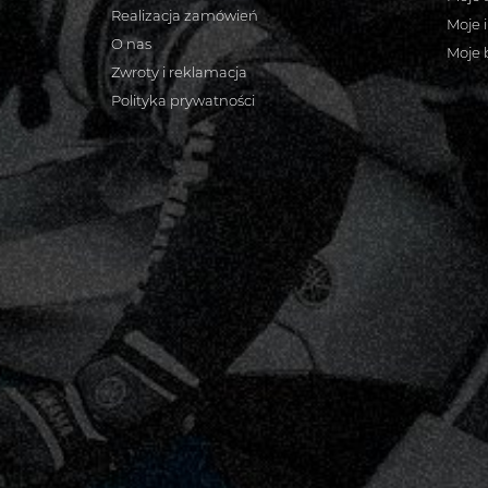
Realizacja zamówień
Moje 
O nas
Moje 
Zwroty i reklamacja
Polityka prywatności