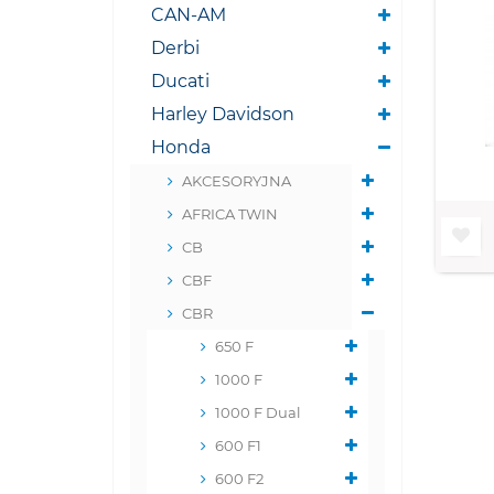
CAN-AM
Derbi
Ducati
Harley Davidson
Honda
AKCESORYJNA
AFRICA TWIN
CB
CBF
CBR
650 F
1000 F
1000 F Dual
600 F1
600 F2