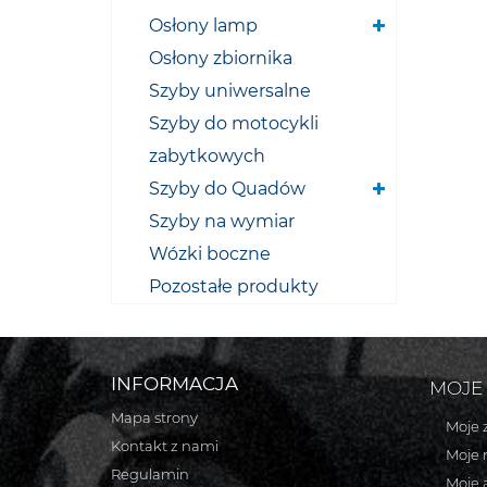
Osłony lamp
Osłony zbiornika
Szyby uniwersalne
Szyby do motocykli
zabytkowych
Szyby do Quadów
Szyby na wymiar
Wózki boczne
Pozostałe produkty
INFORMACJA
MOJE
Mapa strony
Moje 
Kontakt z nami
Moje 
Regulamin
Moje 