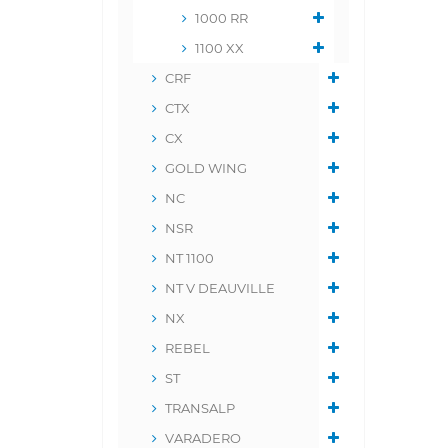
1000 RR
1100 XX
CRF
CTX
CX
GOLD WING
NC
NSR
NT 1100
NT V DEAUVILLE
NX
REBEL
ST
TRANSALP
VARADERO