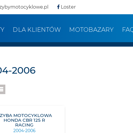
zybymotocyklowe.pl
Loster
TY
DLA KLIENTÓW
MOTOBAZARY
FA
04-2006
SZYBA MOTOCYKLOWA
HONDA CBR 125 R
RACING
2004-2006