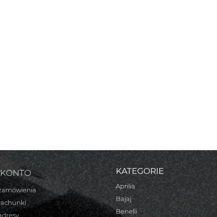
KATEGORIE
 KONTO
Aprilia
zamówienia
Bajaj
rachunki
Benelli
adresy