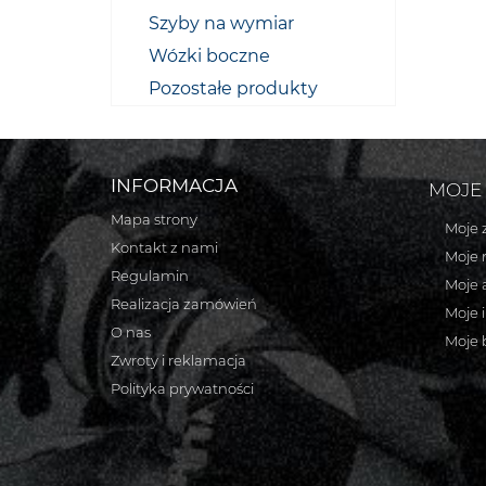
Szyby na wymiar
Wózki boczne
Pozostałe produkty
INFORMACJA
MOJE
Mapa strony
Moje 
Kontakt z nami
Moje 
Regulamin
Moje 
Realizacja zamówień
Moje 
O nas
Moje 
Zwroty i reklamacja
Polityka prywatności