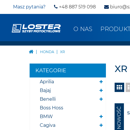
Masz pytania?
+48 887 519 098
biuro@s
O NAS
PRODUK
HONDA
XR
XR
KATEGORIE
Aprilia
Bajaj
Benelli
Boss Hoss
NOWOŚĆ
BMW
Cagiva