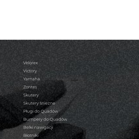
Velorex
Victory
Yamaha
Zontes
Skutery
Skutery śnieżne
Pługi do Quadów
Bumpery do Quadów
Belki nawigacji
Błotniki