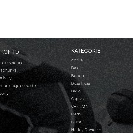
KATEGORIE
 KONTO
Aprilia
zamówienia
Bajaj
rachunki
Benelli
adresy
Boss Hoss
informacje osobiste
BMW
bony
Cagiva
CAN-AM
Derbi
Ducati
Harley Davidson