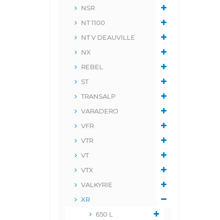
NSR
NT 1100
NT V DEAUVILLE
NX
REBEL
ST
TRANSALP
VARADERO
VFR
VTR
VT
VTX
VALKYRIE
XR
650 L