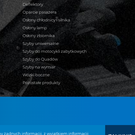
Deflektory
Oparcie pasażera
Osłony chłodnicy i silnika
Osłony lamp
Osłony zbiornika
Szyby uniwersalne
Szyby do motocykli zabytkowych
Szyby do Quadów
Szyby na wymiar
Wózki boczne
Pozostałe produkty
bymotocyklowe.pl
y żadnych informacji, z wyjątkiem informacji