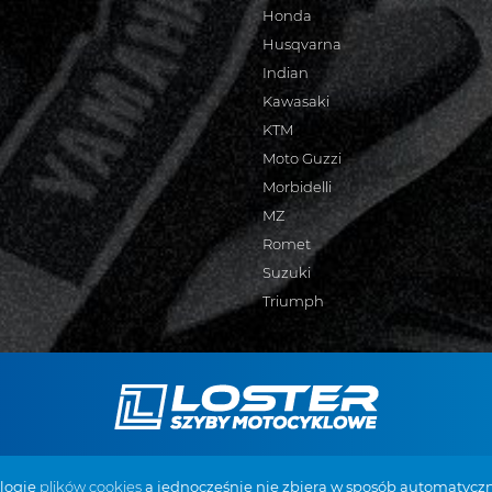
Honda
Husqvarna
Indian
Kawasaki
KTM
Moto Guzzi
Morbidelli
MZ
Romet
Suzuki
Triumph
 Żabiec 94
+48 887 519 098
biuro@szy
ologię
plików cookies
a jednocześnie nie zbiera w sposób automatyczn