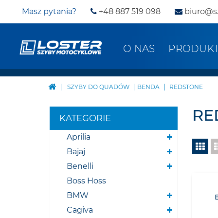
Masz pytania?
+48 887 519 098
biuro@s
O NAS
PRODUK
SZYBY DO QUADÓW
BENDA
REDSTONE
RE
KATEGORIE
Aprilia
Bajaj
Benelli
Boss Hoss
BMW
Cagiva