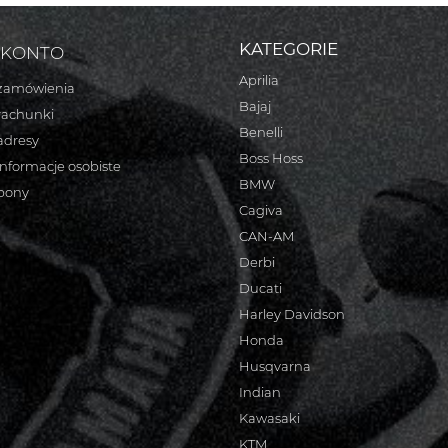
KATEGORIE
 KONTO
Aprilia
zamówienia
Bajaj
rachunki
Benelli
adresy
Boss Hoss
informacje osobiste
BMW
bony
Cagiva
CAN-AM
Derbi
Ducati
Harley Davidson
Honda
Husqvarna
Indian
Kawasaki
KTM