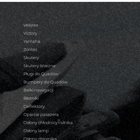
Velorex
Victory
Yamaha
Zontes
Skutery
Skutery śnieżne
Pługi do Quadów
Bumpery do Quadów
Belki nawigacji
Błotniki
Deflektory
Oparcie pasażera
Osłony chłodnicy i silnika
Osłony lamp
Osłony zbiornika