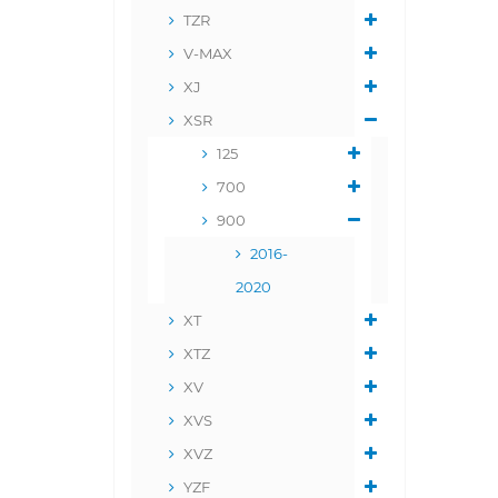
TZR
V-MAX
XJ
XSR
125
700
900
2016-
2020
XT
XTZ
XV
XVS
XVZ
YZF