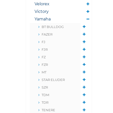
Velorex
Victory
Yamaha
BT BULLDOG
FAZER
FJ
FJR
FZ
FZR
MT
STAR ELUDER
SZR
TDM
TDR
TENERE