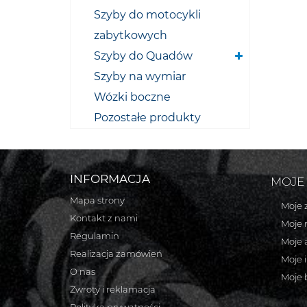
Szyby do motocykli
zabytkowych
Szyby do Quadów
Szyby na wymiar
Wózki boczne
Pozostałe produkty
INFORMACJA
MOJE
Mapa strony
Moje 
Kontakt z nami
Moje 
Regulamin
Moje 
Realizacja zamówień
Moje 
O nas
Moje 
Zwroty i reklamacja