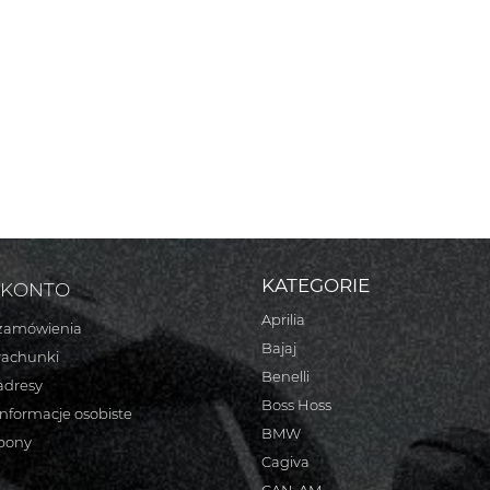
KATEGORIE
 KONTO
Aprilia
zamówienia
Bajaj
rachunki
Benelli
adresy
Boss Hoss
informacje osobiste
BMW
bony
Cagiva