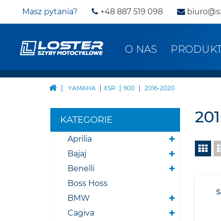
Masz pytania?
+48 887 519 098
biuro@s
O NAS
PRODUK
YAMAHA
XSR
900
2016-2020
20
KATEGORIE
Aprilia
Bajaj
Benelli
Boss Hoss
BMW
Cagiva