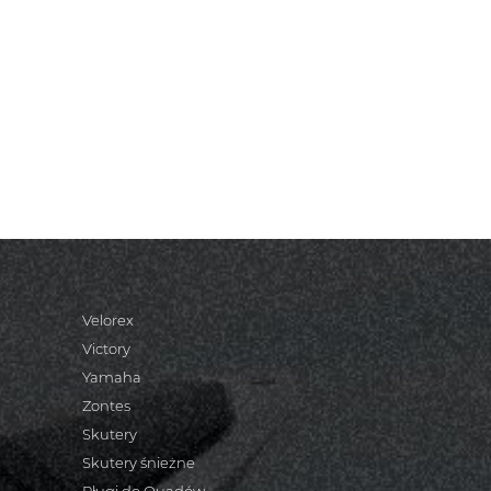
Velorex
Victory
Yamaha
Zontes
Skutery
Skutery śnieżne