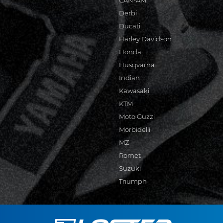
CAN-AM
Derbi
Ducati
Harley Davidson
Honda
Husqvarna
Indian
Kawasaki
KTM
Moto Guzzi
Morbidelli
MZ
Romet
Suzuki
Triumph