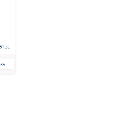
61
ZŁ
YKA