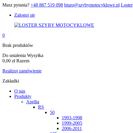
Masz pytania?
+48 887 519 098
biuro@szybymotocyklowe.pl
Loster
Zaloguj się
0
Brak produktów
Do ustalenia
Wysyłka
0,00 zł
Razem
Realizuj zamówienie
Zakładki
O nas
Produkty
Aprilia
RS
50
1993-1998
1999-2005
2006-2011