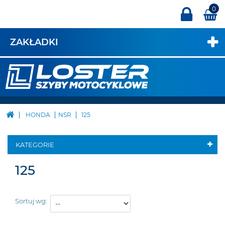
0
ZAKŁADKI
HONDA
NSR
125
KATEGORIE
125
Sortuj wg: