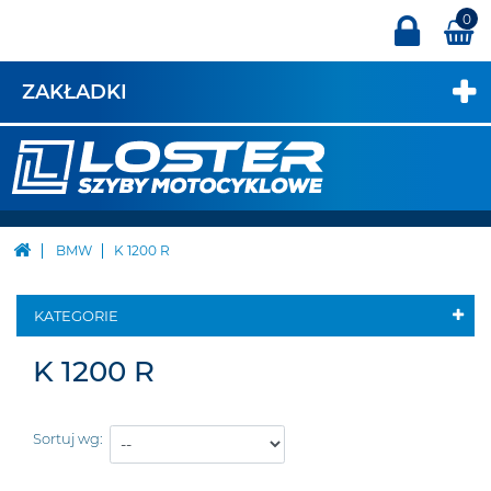
0
ZAKŁADKI
BMW
K 1200 R
KATEGORIE
K 1200 R
Sortuj wg: