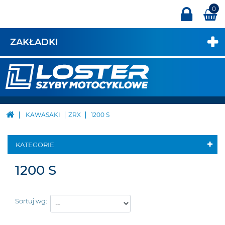
0
ZAKŁADKI
KAWASAKI
ZRX
1200 S
KATEGORIE
1200 S
Sortuj wg: