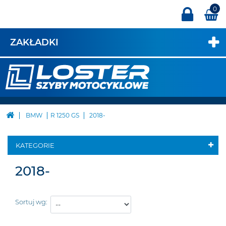
0
ZAKŁADKI
BMW
R 1250 GS
2018-
KATEGORIE
2018-
Sortuj wg: