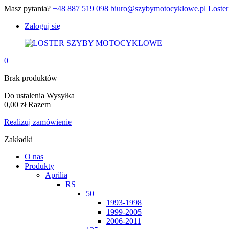
Masz pytania?
+48 887 519 098
biuro@szybymotocyklowe.pl
Loster
Zaloguj się
0
Brak produktów
Do ustalenia
Wysyłka
0,00 zł
Razem
Realizuj zamówienie
Zakładki
O nas
Produkty
Aprilia
RS
50
1993-1998
1999-2005
2006-2011