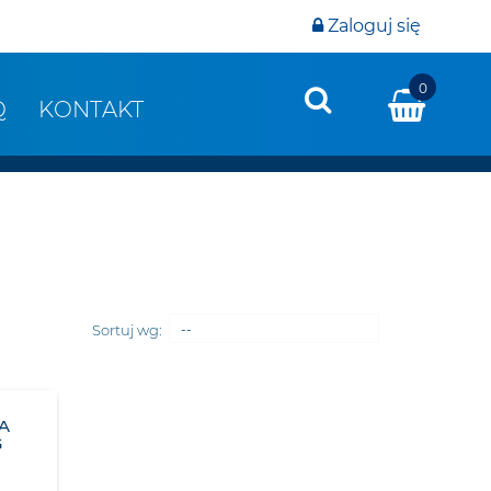
Zaloguj się
0
Q
KONTAKT
Sortuj wg:
--
A
G