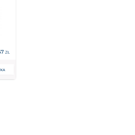
67
ZŁ
YKA