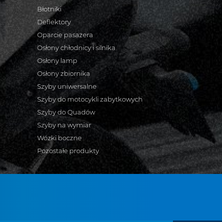
Błotniki
Deflektory
Oparcie pasażera
Osłony chłodnicy i silnika
Osłony lamp
Osłony zbiornika
Szyby uniwersalne
Szyby do motocykli zabytkowych
Szyby do Quadów
Szyby na wymiar
Wózki boczne
Pozostałe produkty