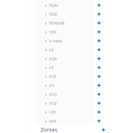
TDM
TDR
TENERE
TZR
V-MAX
XJ
XSR
XT
XTZ
XV
XVS
XVZ
YZF
WR
Zontes