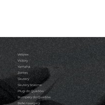
Velorex
Victory
Yamaha
Zontes
Skutery
Skutery śnieżne
Pługi do Quadów
Bumpery do Quadów
Belki nawigacji