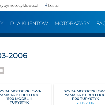
zybymotocyklowe.pl
Loster
TY
DLA KLIENTÓW
MOTOBAZARY
FA
03-2006
SZYBA MOTOCYKLOWA
SZYBA MOTOCYKLOW
YAMAHA BT BULLDOG
YAMAHA BT BULLDO
1100 MODEL II
1100 TURYSTYK
TURYSTYK
2003-2006