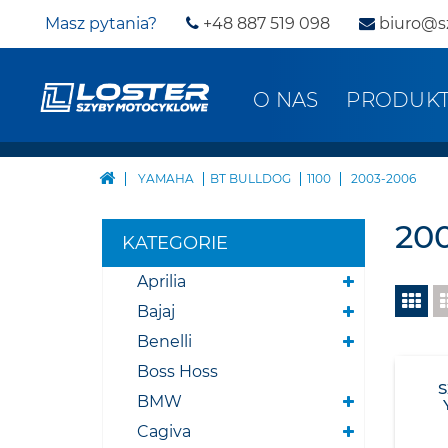
Masz pytania?
+48 887 519 098
biuro@s
O NAS
PRODUK
YAMAHA
BT BULLDOG
1100
2003-2006
20
KATEGORIE
Aprilia
Bajaj
Benelli
Boss Hoss
BMW
Cagiva