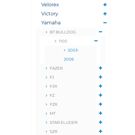
Velorex
Victory
Yamaha
BT BULLDOG
1100
2003-
2006
FAZER
FJ
FJR
FZ
FZR
MT
STAR ELUDER
SZR