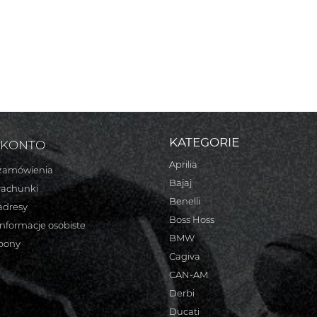
KATEGORIE
 KONTO
Aprilia
zamówienia
Bajaj
rachunki
Benelli
adresy
Boss Hoss
informacje osobiste
BMW
bony
Cagiva
CAN-AM
Derbi
Ducati