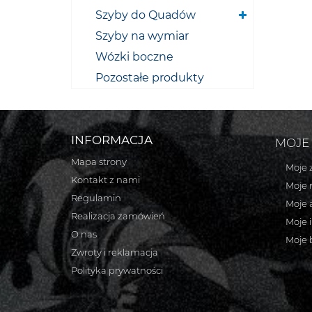
Szyby do Quadów
Szyby na wymiar
Wózki boczne
Pozostałe produkty
INFORMACJA
MOJE
Mapa strony
Moje 
Kontakt z nami
Moje 
Regulamin
Moje 
Realizacja zamówień
Moje 
O nas
Moje 
Zwroty i reklamacja
Polityka prywatności