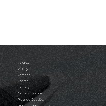
Velorex
Victory
Yamaha
Zontes
Skutery
Skutery śnieżne
Pługi do Quadów
Bumpery do Quadów