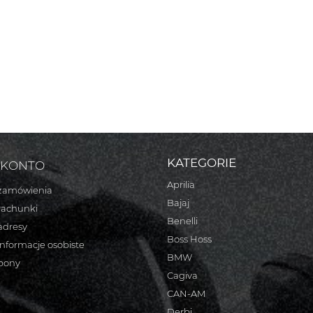
KATEGORIE
 KONTO
Aprilia
zamówienia
Bajaj
rachunki
Benelli
adresy
Boss Hoss
informacje osobiste
BMW
bony
Cagiva
CAN-AM
Derbi