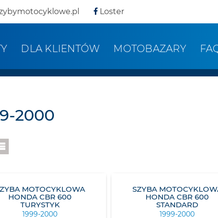
zybymotocyklowe.pl
Loster
TY
DLA KLIENTÓW
MOTOBAZARY
FA
99-2000
SZYBA MOTOCYKLOWA
SZYBA MOTOCYKLOW
HONDA CBR 600
HONDA CBR 600
TURYSTYK
STANDARD
1999-2000
1999-2000