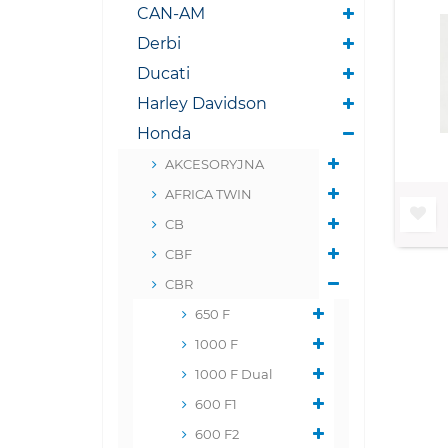
CAN-AM
Derbi
Ducati
Harley Davidson
Honda
AKCESORYJNA
AFRICA TWIN
CB
CBF
CBR
650 F
1000 F
1000 F Dual
600 F1
600 F2