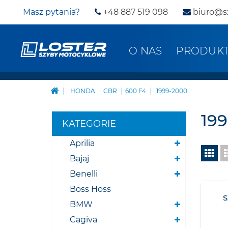
Masz pytania?
+48 887 519 098
biuro@s
O NAS
PRODUK
HONDA
CBR
600 F4
1999-2000
19
KATEGORIE
Aprilia
Bajaj
Benelli
Boss Hoss
BMW
Cagiva