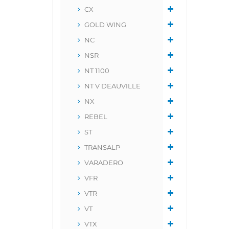
CX
GOLD WING
NC
NSR
NT 1100
NT V DEAUVILLE
NX
REBEL
ST
TRANSALP
VARADERO
VFR
VTR
VT
VTX