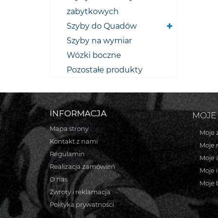
zabytkowych
Szyby do Quadów
Szyby na wymiar
Wózki boczne
Pozostałe produkty
INFORMACJA
MOJE
Mapa strony
Moje 
Kontakt z nami
Moje 
Regulamin
Moje 
Realizacja zamówień
Moje 
O nas
Moje 
Zwroty i reklamacja
Polityka prywatności