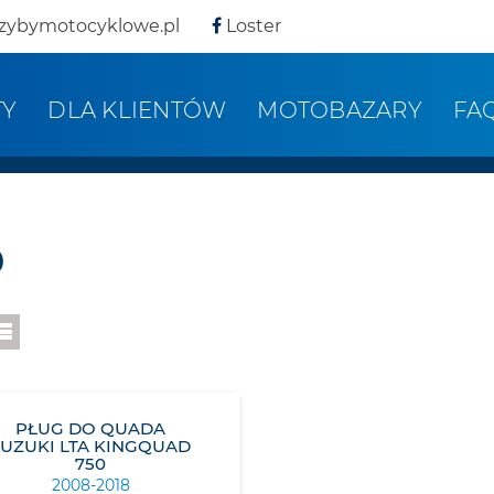
zybymotocyklowe.pl
Loster
TY
DLA KLIENTÓW
MOTOBAZARY
FA
0
PŁUG DO QUADA
SUZUKI LTA KINGQUAD
750
2008-2018