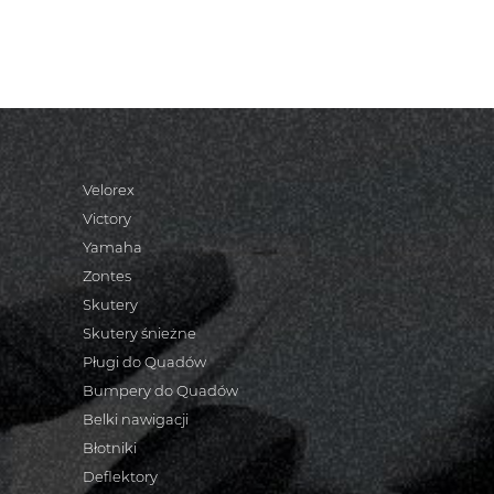
Velorex
Victory
Yamaha
Zontes
Skutery
Skutery śnieżne
Pługi do Quadów
Bumpery do Quadów
Belki nawigacji
Błotniki
Deflektory