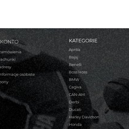
KATEGORIE
 KONTO
Aprilia
zamówienia
Bajaj
rachunki
Benelli
adresy
Boss Hoss
informacje osobiste
BMW
bony
Cagiva
CAN-AM
Derbi
Ducati
Harley Davidson
Honda