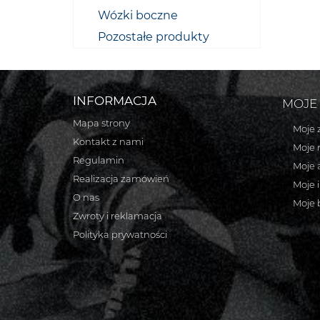
Wózki boczne
Pozostałe produkty
INFORMACJA
MOJE
Mapa strony
Moje 
Kontakt z nami
Moje 
Regulamin
Moje 
Realizacja zamówień
Moje 
O nas
Moje 
Zwroty i reklamacja
Polityka prywatności