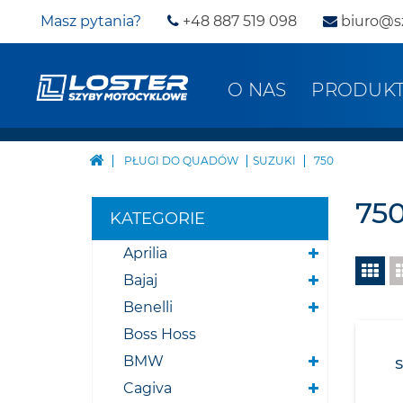
Masz pytania?
+48 887 519 098
biuro@s
O NAS
PRODUK
PŁUGI DO QUADÓW
SUZUKI
750
75
KATEGORIE
Aprilia
Bajaj
Benelli
Boss Hoss
BMW
Cagiva