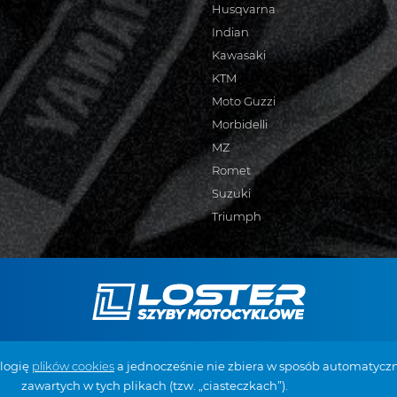
Husqvarna
Indian
Kawasaki
KTM
Moto Guzzi
Morbidelli
MZ
Romet
Suzuki
Triumph
 Żabiec 94
+48 887 519 098
biuro@szy
ologię
plików cookies
a jednocześnie nie zbiera w sposób automatyczn
zawartych w tych plikach (tzw. „ciasteczkach”).