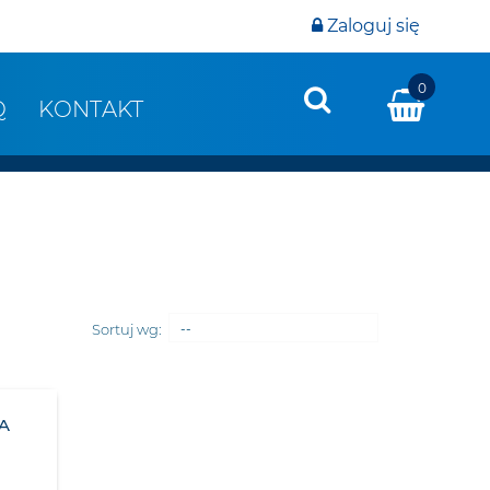
Zaloguj się
0
Q
KONTAKT
Sortuj wg:
--
A