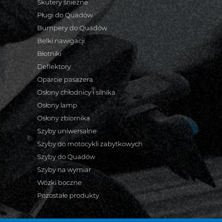
Skutery śnieżne
Pługi do Quadów
Bumpery do Quadów
Belki nawigacji
Błotniki
Deflektory
Oparcie pasażera
Osłony chłodnicy i silnika
Osłony lamp
Osłony zbiornika
Szyby uniwersalne
Szyby do motocykli zabytkowych
Szyby do Quadów
Szyby na wymiar
Wózki boczne
Pozostałe produkty