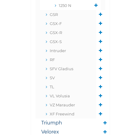
1250 N
GSR
GSX-F
GSX-R
GSX-S
Intruder
RF
SFV Gladius
SV
TL
VL Volusia
VZ Marauder
XF Freewind
Triumph
Velorex