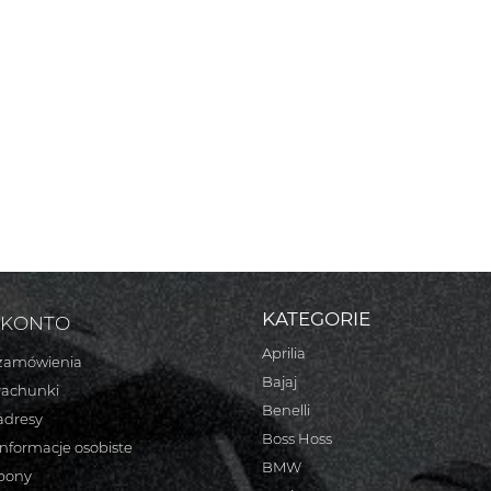
KATEGORIE
 KONTO
Aprilia
zamówienia
Bajaj
rachunki
Benelli
adresy
Boss Hoss
informacje osobiste
BMW
bony