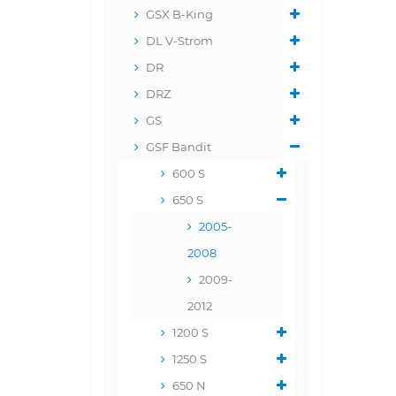
GSX B-King
DL V-Strom
DR
DRZ
GS
GSF Bandit
600 S
650 S
2005-
2008
2009-
2012
1200 S
1250 S
650 N