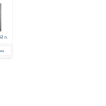
,62
ZŁ
YKA