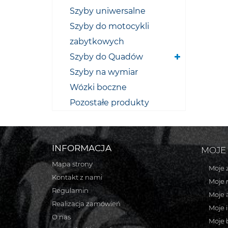
Szyby uniwersalne
Szyby do motocykli
zabytkowych
Szyby do Quadów
Szyby na wymiar
Wózki boczne
Pozostałe produkty
INFORMACJA
MOJE
Mapa strony
Moje 
Kontakt z nami
Moje 
Regulamin
Moje 
Realizacja zamówień
Moje 
O nas
Moje 