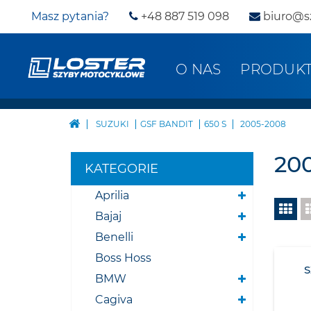
Masz pytania?
+48 887 519 098
biuro@s
O NAS
PRODUK
SUZUKI
GSF BANDIT
650 S
2005-2008
20
KATEGORIE
Aprilia
Bajaj
Benelli
Boss Hoss
BMW
Cagiva