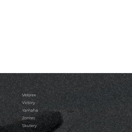
Velorex
Victory
Yamaha
Zontes
Skutery