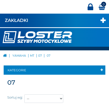
0
ZAKŁADKI
YAMAHA
MT
07
07
KATEGORIE
07
Sortuj wg: