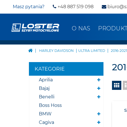
Masz pytania?
+48 887 519 098
biuro@s
O NAS
PRODUK
HARLEY DAVIDSON
ULTRA LIMITED
2016-2021
201
KATEGORIE
Aprilia
Bajaj
Benelli
Boss Hoss
BMW
Cagiva