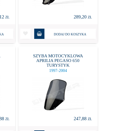
,12
289,20
ZŁ
ZŁ
KA
DODAJ DO KOSZYKA
A
SZYBA MOTOCYKLOWA
APRILIA PEGASO 650
TURYSTYK
1997-2004
,88
247,88
ZŁ
ZŁ