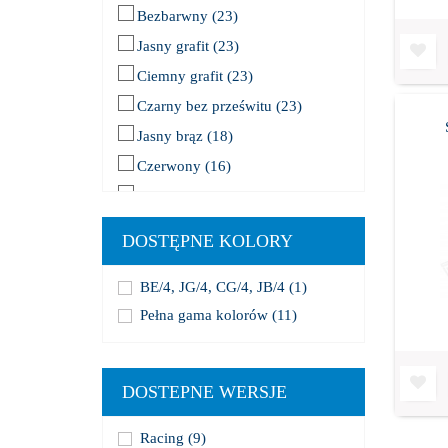
Bezbarwny
(23)
Jasny grafit
(23)
Ciemny grafit
(23)
Czarny bez prześwitu
(23)
Jasny brąz
(18)
Czerwony
(16)
Fioletowy
(11)
Różowy
(11)
DOSTĘPNE KOLORY
Pomarańczowy fluo
(11)
Pomarańczowy
(11)
BE/4, JG/4, CG/4, JB/4
(1)
Pełna gama kolorów
(11)
Niebieski
(16)
Niebieski fluo
(11)
Żółty
(11)
DOSTEPNE WERSJE
Żółty fluo
(11)
Zielony
(11)
Racing
(9)