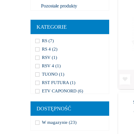
Pozostałe produkty
KATEGORIE
RS
(7)
RS 4
(2)
RSV
(1)
RSV 4
(1)
TUONO
(1)
RST FUTURA
(1)
ETV CAPONORD
(6)
PEGASO
(3)
SL FALCO
(1)
DOSTĘPNOŚĆ
W magazynie
(23)