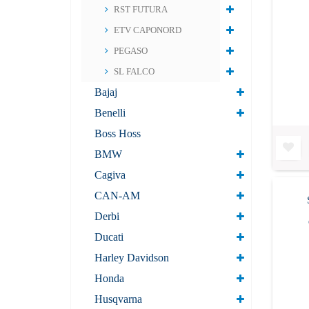
RST FUTURA
ETV CAPONORD
PEGASO
SL FALCO
Bajaj
Benelli
Boss Hoss
BMW
Cagiva
CAN-AM
Derbi
Ducati
Harley Davidson
Honda
Husqvarna