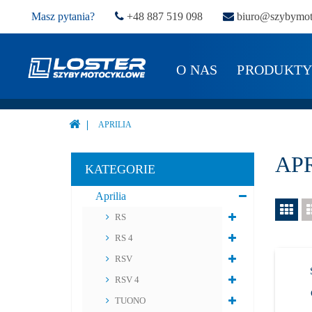
Masz pytania?
+48 887 519 098
biuro@szybymot
O NAS
PRODUKT
APRILIA
AP
KATEGORIE
Aprilia
RS
RS 4
RSV
RSV 4
TUONO