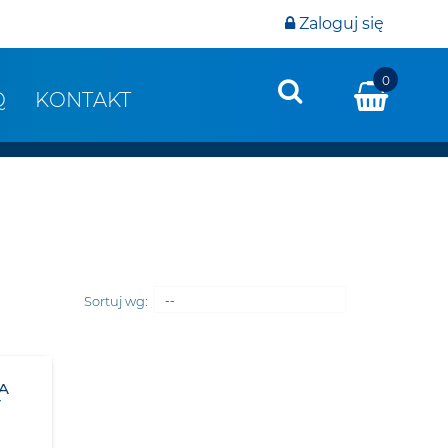
Zaloguj się
0
Q
KONTAKT
Sortuj wg:
--
A
T