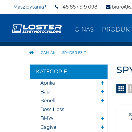
Masz pytania?
+48 887 519 098
biuro@s
O NAS
PRODUK
CAN-AM
SPYDER F3-T
SP
KATEGORIE
Aprilia
Bajaj
Benelli
Boss Hoss
BMW
Cagiva