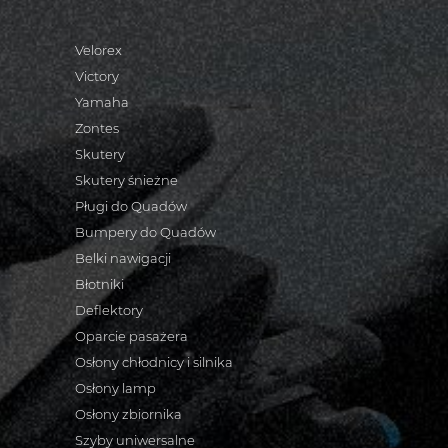
Velorex
Victory
Yamaha
Zontes
Skutery
Skutery śnieżne
Pługi do Quadów
Bumpery do Quadów
Belki nawigacji
Błotniki
Deflektory
Oparcie pasażera
Osłony chłodnicy i silnika
Osłony lamp
Osłony zbiornika
Szyby uniwersalne