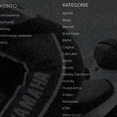
KATEGORIE
 KONTO
Aprilia
zamówienia
Bajaj
rachunki
Benelli
adresy
Boss Hoss
informacje osobiste
BMW
bony
Cagiva
CAN-AM
Derbi
Ducati
Harley Davidson
Honda
Husqvarna
Indian
Kawasaki
KTM
Moto Guzzi