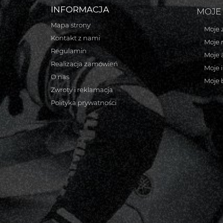
INFORMACJA
MOJE
Mapa strony
Moje 
Kontakt z nami
Moje 
Regulamin
Moje 
Realizacja zamówień
Moje 
O nas
Moje 
Zwroty i reklamacja
Polityka prywatności