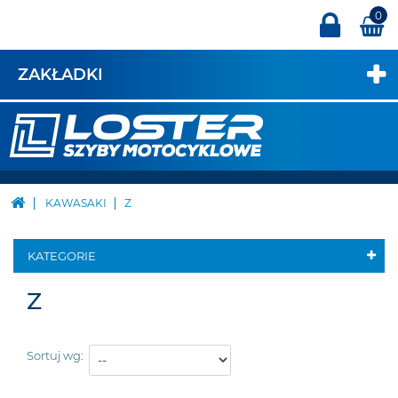
0
ZAKŁADKI
KAWASAKI
Z
KATEGORIE
Z
Sortuj wg: