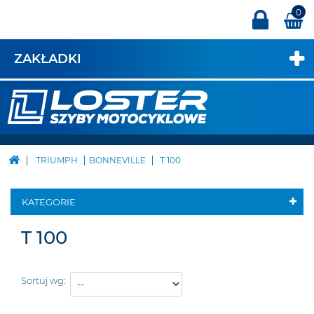
0
ZAKŁADKI
TRIUMPH
BONNEVILLE
T 100
KATEGORIE
T 100
Sortuj wg: