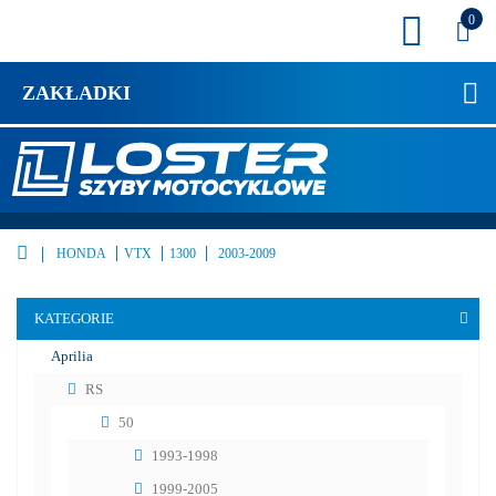
0
ZAKŁADKI
HONDA
VTX
1300
2003-2009
KATEGORIE
Aprilia
RS
50
1993-1998
1999-2005