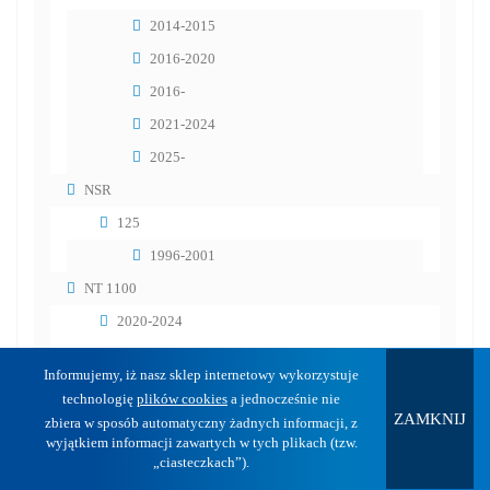
2014-2015
2016-2020
2016-
2021-2024
2025-
NSR
125
1996-2001
NT 1100
2020-2024
2025-
Informujemy, iż nasz sklep internetowy wykorzystuje
NT V DEAUVILLE
technologię
plików cookies
a jednocześnie nie
ZAMKNIJ
650 DEAUVILLE
zbiera w sposób automatyczny żadnych informacji, z
wyjątkiem informacji zawartych w tych plikach (tzw.
1998-2005
„ciasteczkach”).
700 DEAUVILLE