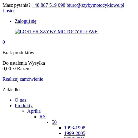
Masz pytania?
+48 887 519 098
biuro@szybymotocyklowe.pl
Loster
Zaloguj się
0
Brak produktów
Do ustalenia
Wysyłka
0,00 zł
Razem
Realizuj zamówienie
Zakładki
O nas
Produkty
Aprilia
RS
50
1993-1998
1999-2005