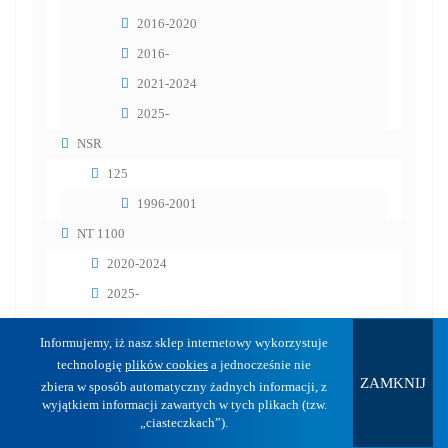
2016-2020
2016-
2021-2024
2025-
NSR
125
1996-2001
NT 1100
2020-2024
2025-
NT V DEAUVILLE
Informujemy, iż nasz sklep internetowy wykorzystuje
650 DEAUVILLE
technologię
plików cookies
a jednocześnie nie
ZAMKNIJ
1998-2005
zbiera w sposób automatyczny żadnych informacji, z
wyjątkiem informacji zawartych w tych plikach (tzw.
700 DEAUVILLE
„ciasteczkach”).
2005-2011