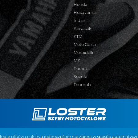
Honda
Husqvarna
Indian
Kawasaki
KTM
Moto Guzzi
Morbidelli
MZ
Romet
Suzuki
Triumph
 Żabiec 94
+48 887 519 098
biuro@szy
ologię
plików cookies
a jednocześnie nie zbiera w sposób automatyczn