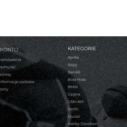
KATEGORIE
 KONTO
Aprilia
zamówienia
Bajaj
rachunki
Benelli
adresy
Boss Hoss
informacje osobiste
BMW
bony
Cagiva
CAN-AM
Derbi
Ducati
Harley Davidson