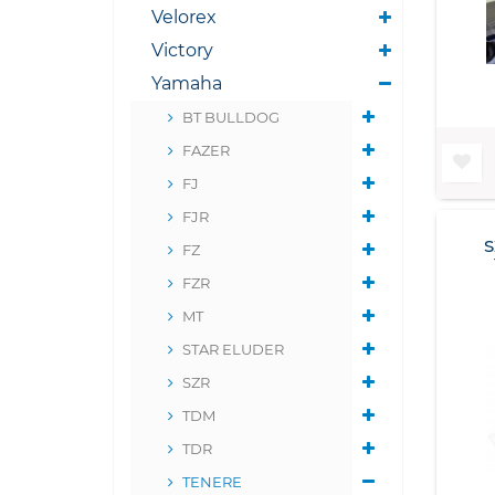
Velorex
Victory
Yamaha
BT BULLDOG
FAZER
FJ
FJR
FZ
FZR
MT
STAR ELUDER
SZR
TDM
TDR
TENERE