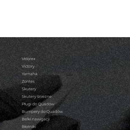
Velorex
Victory
Yamaha
Zontes
Skutery
Skutery śnieżne
Pługi do Quadów
Bumpery do Quadów
Belki nawigacji
Błotniki