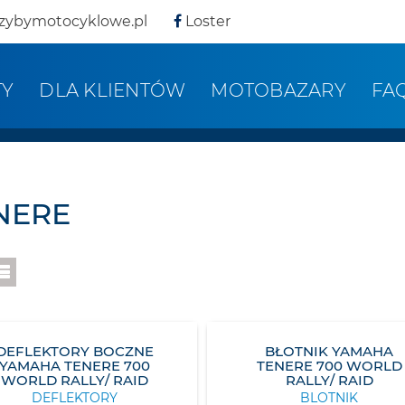
zybymotocyklowe.pl
Loster
TY
DLA KLIENTÓW
MOTOBAZARY
FA
NERE
DEFLEKTORY BOCZNE
BŁOTNIK YAMAHA
YAMAHA TENERE 700
TENERE 700 WORLD
WORLD RALLY/ RAID
RALLY/ RAID
DEFLEKTORY
BLOTNIK