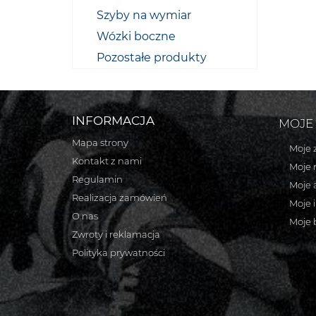
Szyby na wymiar
Wózki boczne
Pozostałe produkty
INFORMACJA
MOJE
Mapa strony
Moje 
Kontakt z nami
Moje 
Regulamin
Moje 
Realizacja zamówień
Moje 
O nas
Moje 
Zwroty i reklamacja
Polityka prywatności