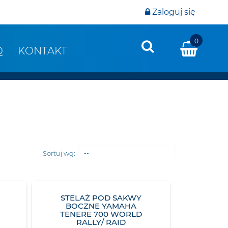
Zaloguj się
0
Q
KONTAKT
Sortuj wg:
--
STELAŻ POD SAKWY
BOCZNE YAMAHA
TENERE 700 WORLD
RALLY/ RAID