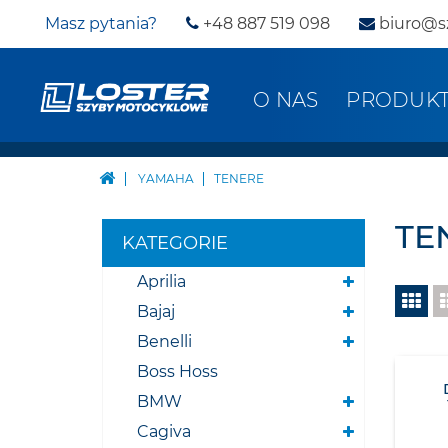
Masz pytania?
+48 887 519 098
biuro@s
O NAS
PRODUK
YAMAHA
TENERE
TE
KATEGORIE
Aprilia
Bajaj
Benelli
Boss Hoss
BMW
Cagiva