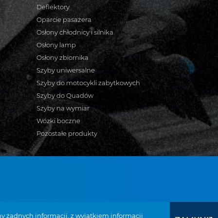
Deflektory
Oparcie pasażera
Osłony chłodnicy i silnika
Osłony lamp
Osłony zbiornika
Szyby uniwersalne
Szyby do motocykli zabytkowych
Szyby do Quadów
Szyby na wymiar
Wózki boczne
Pozostałe produkty
bymotocyklowe.pl
y żadnych informacji, z wyjątkiem informacji