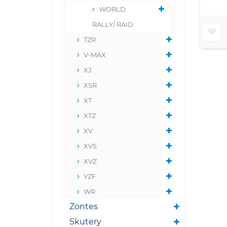
WORLD
RALLY/ RAID
TZR
V-MAX
XJ
XSR
XT
XTZ
XV
XVS
XVZ
YZF
WR
Zontes
Skutery