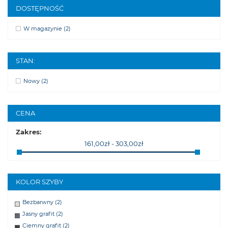
DOSTĘPNOŚĆ
W magazynie
(2)
STAN:
Nowy
(2)
CENA
Zakres:
161,00zł - 303,00zł
KOLOR SZYBY
Bezbarwny
(2)
Jasny grafit
(2)
Ciemny grafit
(2)