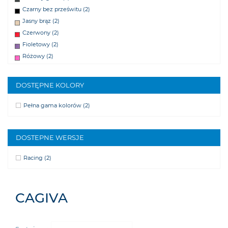
Czarny bez prześwitu
(2)
Jasny brąz
(2)
Czerwony
(2)
Fioletowy
(2)
Różowy
(2)
Pomarańczowy fluo
(2)
Pomarańczowy
(2)
DOSTĘPNE KOLORY
Niebieski
(2)
Niebieski fluo
(2)
Pełna gama kolorów
(2)
Żółty
(2)
Żółty fluo
(2)
DOSTEPNE WERSJE
Zielony
(2)
Zielony fluo
(2)
Racing
(2)
CAGIVA