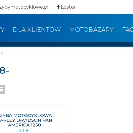
zybymotocyklowe.pl
Loster
TY
DLA KLIENTÓW
MOTOBAZARY
FA
8-
8-
SZYBA MOTOCYKLOWA
ARLEY DAVIDSON PAN
AMERICA 1250
2018-