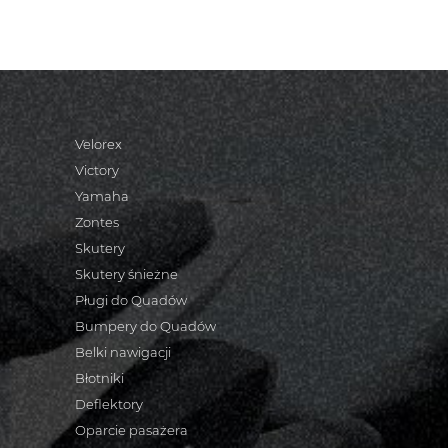
Velorex
Victory
Yamaha
Zontes
Skutery
Skutery śnieżne
Pługi do Quadów
Bumpery do Quadów
Belki nawigacji
Błotniki
Deflektory
Oparcie pasażera