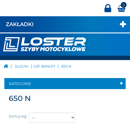
0
ZAKŁADKI
SUZUKI
GSF BANDIT
650 N
KATEGORIE
650 N
Sortuj wg: