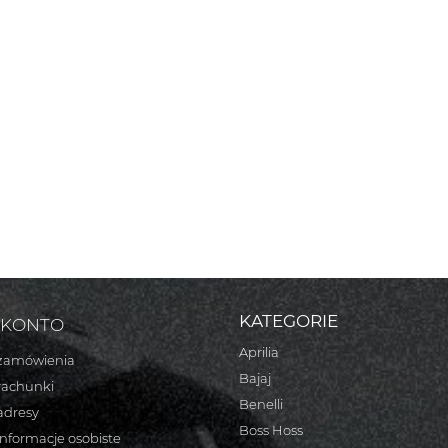
KATEGORIE
 KONTO
Aprilia
zamówienia
Bajaj
rachunki
Benelli
adresy
Boss Hoss
informacje osobiste