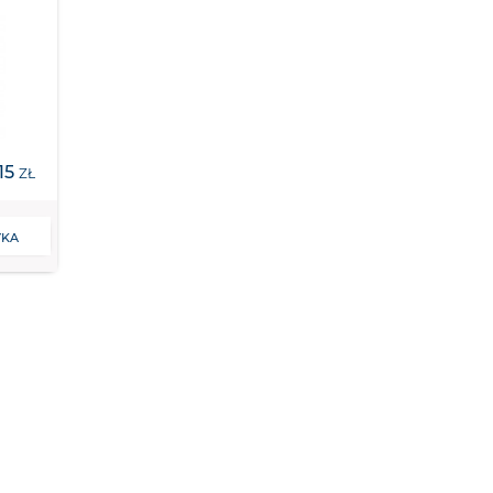
,15
ZŁ
YKA