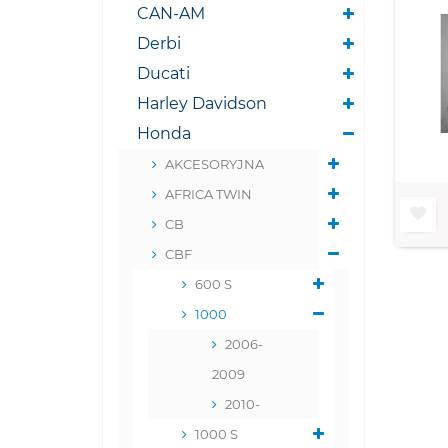
CAN-AM
Derbi
Ducati
Harley Davidson
Honda
AKCESORYJNA
AFRICA TWIN
CB
CBF
600 S
1000
2006-
2009
2010-
1000 S