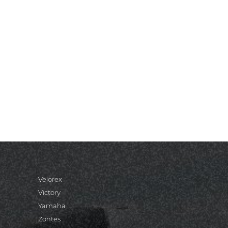
Velorex
Victory
Yamaha
Zontes