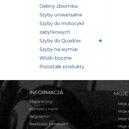
Osłony zbiornika
Szyby uniwersalne
Szyby do motocykli
zabytkowych
Szyby do Quadów
Szyby na wymiar
Wózki boczne
Pozostałe produkty
INFORMACJA
MOJE
Mapa strony
Moje 
Kontakt z nami
Moje 
Regulamin
Moje 
Realizacja zamówień
Moje 