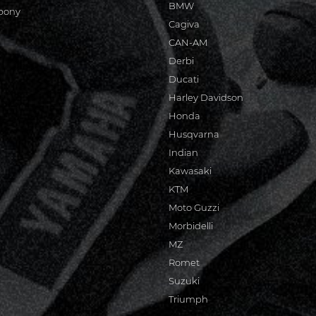
BMW
bony
Cagiva
CAN-AM
Derbi
Ducati
Harley Davidson
Honda
Husqvarna
Indian
Kawasaki
KTM
Moto Guzzi
Morbidelli
MZ
Romet
Suzuki
Triumph