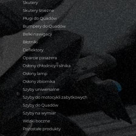
Skutery
Skutery śnieżne
Pługi do Quadów
Bumpery do Quadów
Belki nawigacji
Błotniki
Deflektory
Oparcie pasażera
Osłony chłodnicy i silnika
Osłony lamp
Osłony zbiornika
Szyby uniwersalne
Szyby do motocykli zabytkowych
Szyby do Quadów
Szyby na wymiar
Wózki boczne
Pozostałe produkty