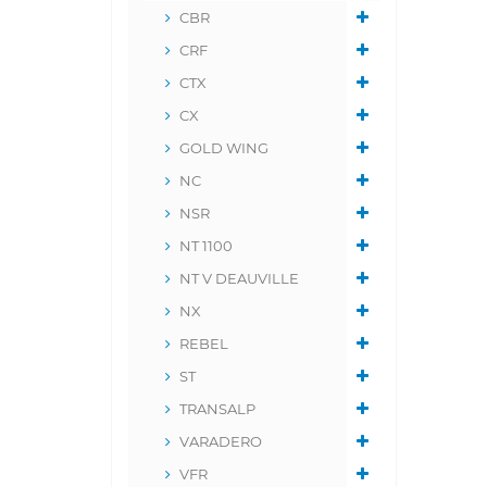
CBR
CRF
CTX
CX
GOLD WING
NC
NSR
NT 1100
NT V DEAUVILLE
NX
REBEL
ST
TRANSALP
VARADERO
VFR