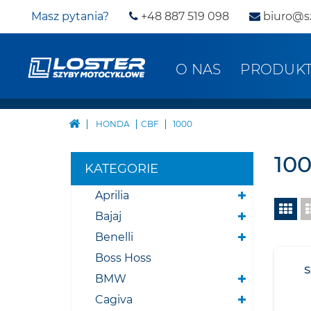
Masz pytania?
+48 887 519 098
biuro@s
O NAS
PRODUK
HONDA
CBF
1000
10
KATEGORIE
Aprilia
Bajaj
Benelli
Boss Hoss
BMW
Cagiva