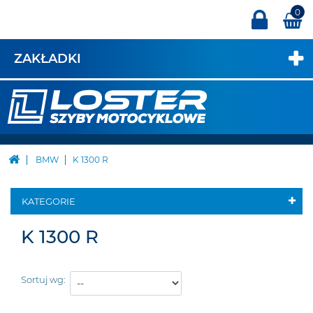
0
ZAKŁADKI
BMW
K 1300 R
KATEGORIE
K 1300 R
Sortuj wg: