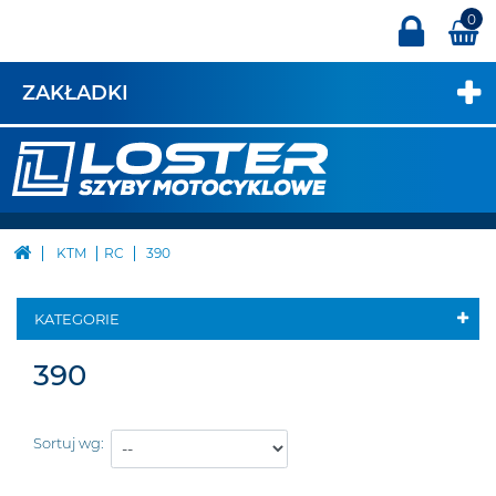
0
ZAKŁADKI
KTM
RC
390
KATEGORIE
390
Sortuj wg: