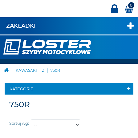
0
ZAKŁADKI
KAWASAKI
Z
750R
KATEGORIE
750R
Sortuj wg: