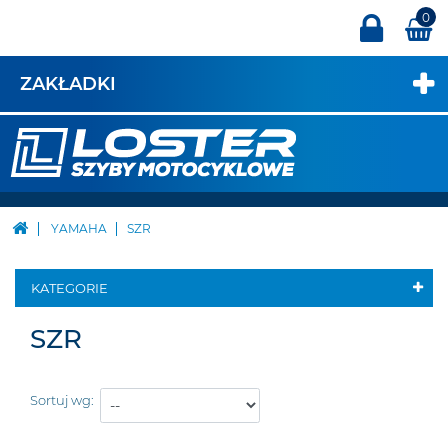
0
ZAKŁADKI
YAMAHA
SZR
KATEGORIE
SZR
Sortuj wg: