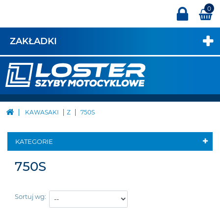
0
ZAKŁADKI
KAWASAKI
Z
750S
KATEGORIE
750S
Sortuj wg: