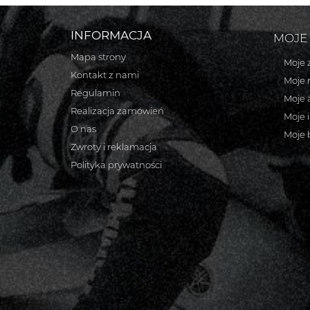
INFORMACJA
MOJE
Mapa strony
Moje 
Kontakt z nami
Moje 
Regulamin
Moje 
Realizacja zamówień
Moje 
O nas
Moje 
Zwroty i reklamacja
Polityka prywatności