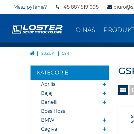
Masz pytania?
+48 887 519 098
biuro@s
O NAS
PRODUK
SUZUKI
GSR
GS
KATEGORIE
Aprilia
Bajaj
Benelli
Boss Hoss
BMW
S
Cagiva