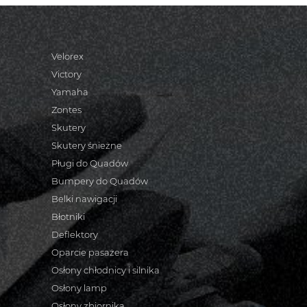
Velorex
Victory
Yamaha
Zontes
Skutery
Skutery śnieżne
Pługi do Quadów
Bumpery do Quadów
Belki nawigacji
Błotniki
Deflektory
Oparcie pasażera
Osłony chłodnicy i silnika
Osłony lamp
Osłony zbiornika