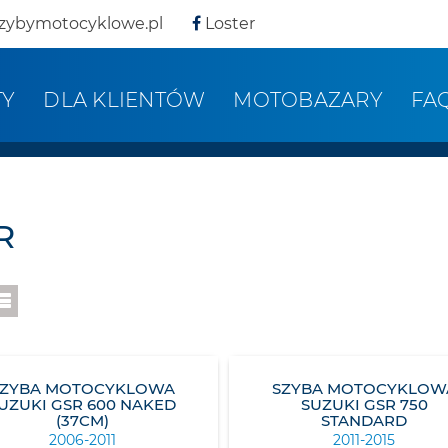
zybymotocyklowe.pl
Loster
TY
DLA KLIENTÓW
MOTOBAZARY
FA
R
SZYBA MOTOCYKLOWA
SZYBA MOTOCYKLOW
UZUKI GSR 600 NAKED
SUZUKI GSR 750
(37CM)
STANDARD
2006-2011
2011-2015