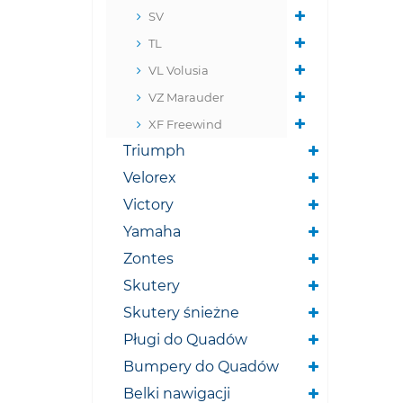
SV
TL
VL Volusia
VZ Marauder
XF Freewind
Triumph
Velorex
Victory
Yamaha
Zontes
Skutery
Skutery śnieżne
Pługi do Quadów
Bumpery do Quadów
Belki nawigacji