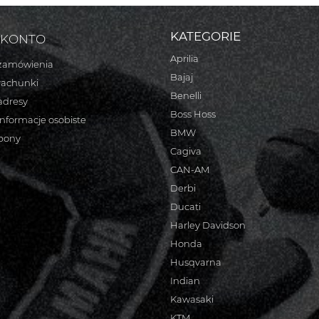
KATEGORIE
 KONTO
Aprilia
zamówienia
Bajaj
rachunki
Benelli
adresy
Boss Hoss
informacje osobiste
BMW
bony
Cagiva
CAN-AM
Derbi
Ducati
Harley Davidson
Honda
Husqvarna
Indian
Kawasaki
KTM