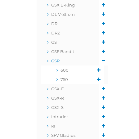
GSX B-King
DL V-Strom
DR
DRZ
GS
GSF Bandit
GSR
600
750
GSX-F
GSX-R
GSX-S
Intruder
RF
SFV Gladius