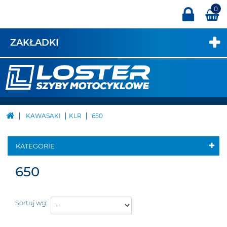
0
ZAKŁADKI
KAWASAKI
KLR
650
KATEGORIE
650
Sortuj wg: