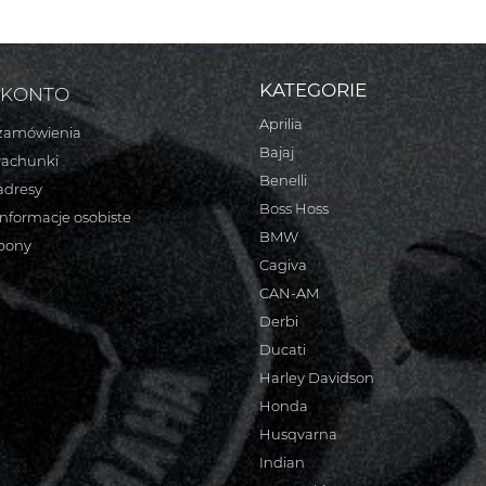
KATEGORIE
 KONTO
Aprilia
zamówienia
Bajaj
rachunki
Benelli
adresy
Boss Hoss
informacje osobiste
BMW
bony
Cagiva
CAN-AM
Derbi
Ducati
Harley Davidson
Honda
Husqvarna
Indian