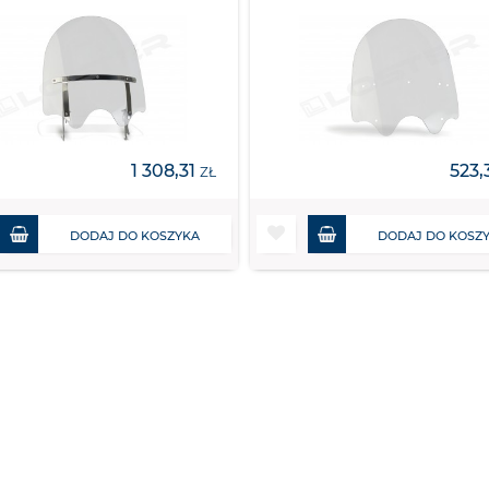
1 308,31
523,
ZŁ
DODAJ DO KOSZYKA
DODAJ DO KOSZ