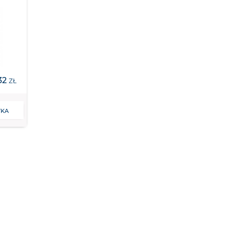
32
ZŁ
YKA