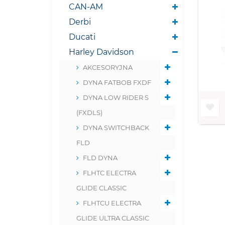
CAN-AM
Derbi
Ducati
Harley Davidson
AKCESORYJNA
DYNA FATBOB FXDF
DYNA LOW RIDER S
(FXDLS)
DYNA SWITCHBACK
FLD
FLD DYNA
FLHTC ELECTRA
GLIDE CLASSIC
FLHTCU ELECTRA
GLIDE ULTRA CLASSIC