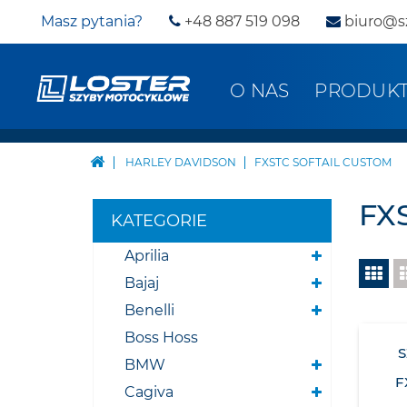
Masz pytania?
+48 887 519 098
biuro@s
O NAS
PRODUK
HARLEY DAVIDSON
FXSTC SOFTAIL CUSTOM
FX
KATEGORIE
Aprilia
Bajaj
Benelli
Boss Hoss
BMW
F
Cagiva