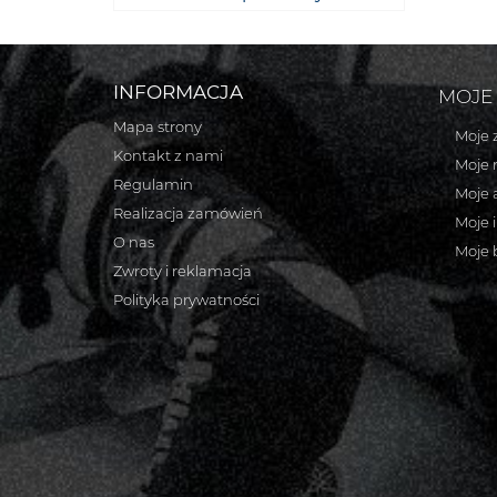
INFORMACJA
MOJE
Mapa strony
Moje 
Kontakt z nami
Moje 
Regulamin
Moje 
Realizacja zamówień
Moje 
O nas
Moje 
Zwroty i reklamacja
Polityka prywatności