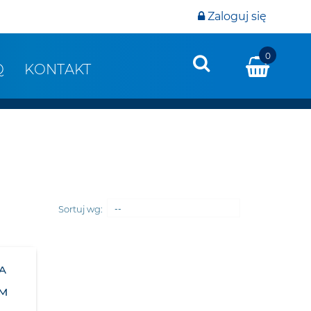
Zaloguj się
0
Q
KONTAKT
Sortuj wg:
--
A
OM