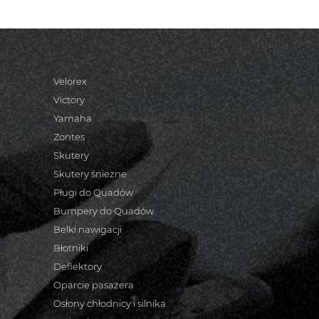
Velorex
Victory
Yamaha
Zontes
Skutery
Skutery śnieżne
Pługi do Quadów
Bumpery do Quadów
Belki nawigacji
Błotniki
Deflektory
Oparcie pasażera
Osłony chłodnicy i silnika