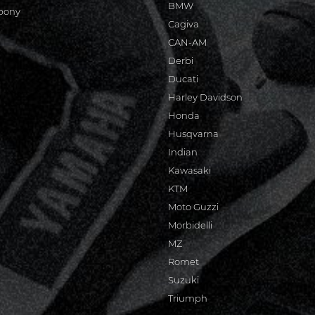
BMW
bony
Cagiva
CAN-AM
Derbi
Ducati
Harley Davidson
Honda
Husqvarna
Indian
Kawasaki
KTM
Moto Guzzi
Morbidelli
MZ
Romet
Suzuki
Triumph