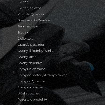
Skutery
Skutery śnieżne
Pługi do Quadów
Bumpery do Quadów
Belki nawigacji
Błotniki
Deflektory
Oparcie pasażera
Osłony chłodnicy i silnika
Osłony lamp
Osłony zbiornika
Szyby uniwersalne
Szyby do motocykli zabytkowych
Szyby do Quadów
Szyby na wymiar
Wózki boczne
Pozostałe produkty