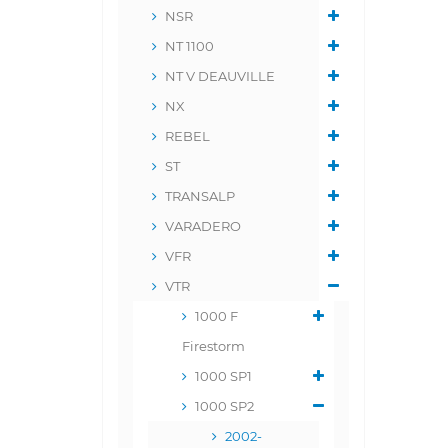
NSR
NT 1100
NT V DEAUVILLE
NX
REBEL
ST
TRANSALP
VARADERO
VFR
VTR
1000 F
Firestorm
1000 SP1
1000 SP2
2002-