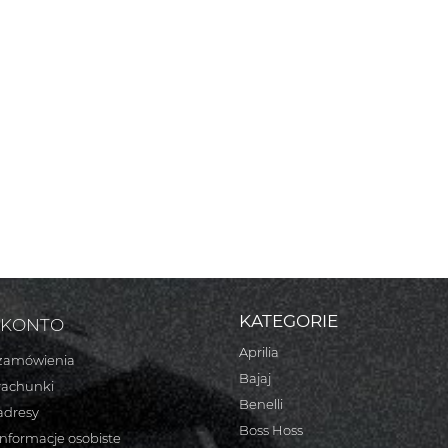
KATEGORIE
 KONTO
Aprilia
zamówienia
Bajaj
rachunki
Benelli
adresy
Boss Hoss
informacje osobiste