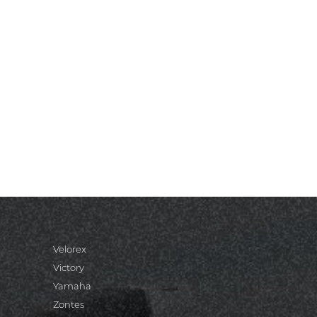
Velorex
Victory
Yamaha
Zontes