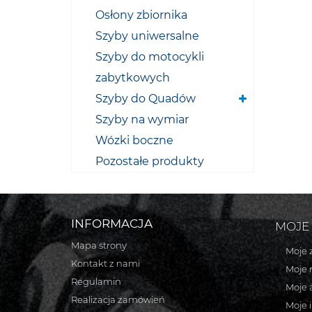
Osłony zbiornika
Szyby uniwersalne
Szyby do motocykli
zabytkowych
Szyby do Quadów
Szyby na wymiar
Wózki boczne
Pozostałe produkty
INFORMACJA
MOJE
Mapa strony
Moje 
Kontakt z nami
Moje 
Regulamin
Moje 
Realizacja zamówień
Moje 