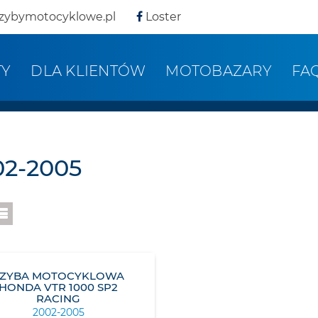
zybymotocyklowe.pl
Loster
TY
DLA KLIENTÓW
MOTOBAZARY
FA
02-2005
SZYBA MOTOCYKLOWA
HONDA VTR 1000 SP2
RACING
2002-2005