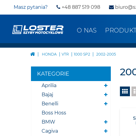
Masz pytania?
+48 887 519 098
biuro@s
O NAS
PRODUK
HONDA
VTR
1000 SP2
2002-2005
20
KATEGORIE
Aprilia
Bajaj
Benelli
Boss Hoss
BMW
Cagiva