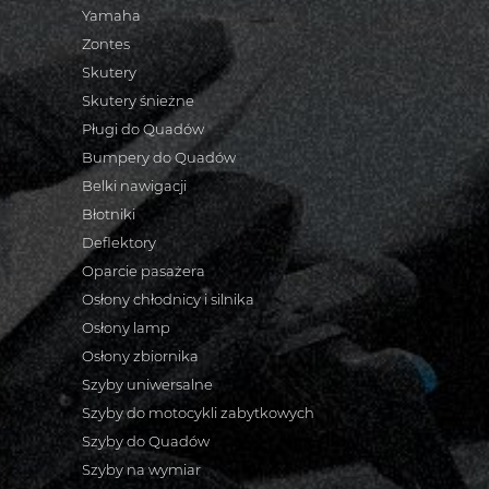
Yamaha
Zontes
Skutery
Skutery śnieżne
Pługi do Quadów
Bumpery do Quadów
Belki nawigacji
Błotniki
Deflektory
Oparcie pasażera
Osłony chłodnicy i silnika
Osłony lamp
Osłony zbiornika
Szyby uniwersalne
Szyby do motocykli zabytkowych
Szyby do Quadów
Szyby na wymiar