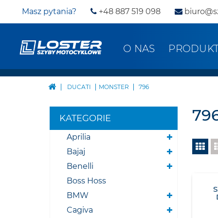
Masz pytania?
+48 887 519 098
biuro@s
O NAS
PRODUK
DUCATI
MONSTER
796
79
KATEGORIE
Aprilia
Bajaj
Benelli
Boss Hoss
BMW
Cagiva