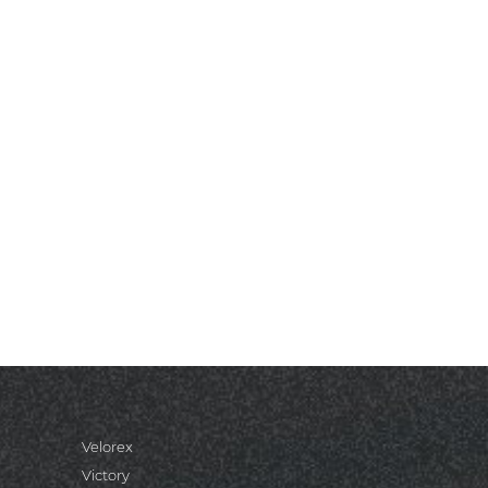
Velorex
Victory