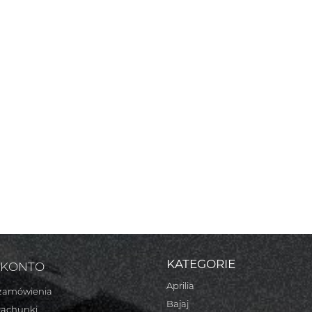
KATEGORIE
 KONTO
Aprilia
zamówienia
Bajaj
rachunki