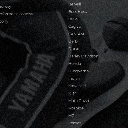
Benelli
adresy
Boss Hoss
informacje osobiste
BMW
bony
Cagiva
CAN-AM
Derbi
Ducati
Harley Davidson
Honda
Husqvarna
Indian
Kawasaki
KTM
Moto Guzzi
Morbidelli
MZ
Romet