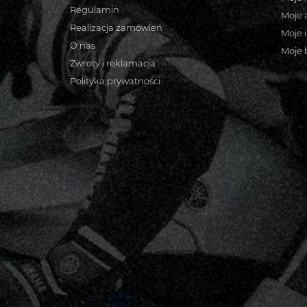
Regulamin
Moje 
Realizacja zamówień
Moje 
O nas
Moje 
Zwroty i reklamacja
Polityka prywatności