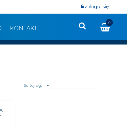
Zaloguj się
0
Q
KONTAKT
Sortuj wg:
--
A
6