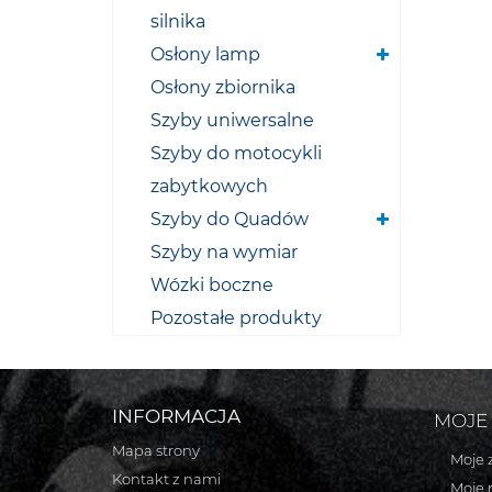
silnika
Osłony lamp
Osłony zbiornika
Szyby uniwersalne
Szyby do motocykli
zabytkowych
Szyby do Quadów
Szyby na wymiar
Wózki boczne
Pozostałe produkty
INFORMACJA
MOJE
Mapa strony
Moje 
Kontakt z nami
Moje 