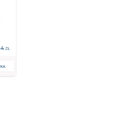
44
ZŁ
YKA