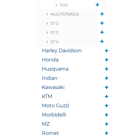
1100
MULTISTRADA
ST 2
ST 3
ST 4
Harley Davidson
Honda
Husqvarna
Indian
Kawasaki
KTM
Moto Guzzi
Morbidelli
MZ
Romet