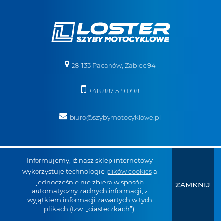
28-133 Pacanów, Żabiec 94
+48 887 519 098
biuro@szybymotocyklowe.pl
Informujemy, iż nasz sklep internetowy
wykorzystuje technologię
plików cookies
a
jednocześnie nie zbiera w sposób
ZAMKNIJ
automatyczny żadnych informacji, z
wyjątkiem informacji zawartych w tych
plikach (tzw. „ciasteczkach”).