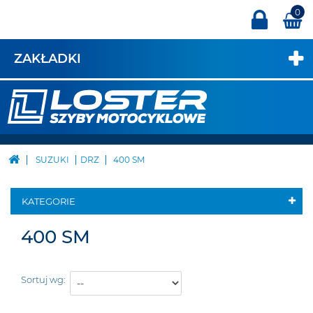
0
ZAKŁADKI
SUZUKI
DRZ
400 SM
KATEGORIE
400 SM
Sortuj wg: