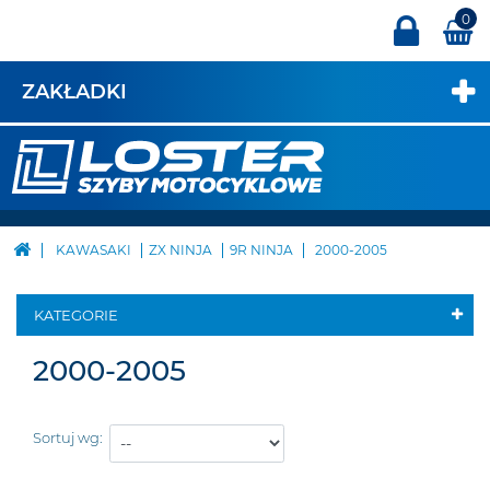
0
ZAKŁADKI
KAWASAKI
ZX NINJA
9R NINJA
2000-2005
KATEGORIE
2000-2005
Sortuj wg: