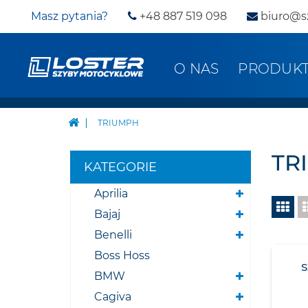
Masz pytania?
+48 887 519 098
biuro@s
O NAS
PRODUK
TRIUMPH
TR
KATEGORIE
Aprilia
Bajaj
Benelli
Boss Hoss
BMW
Cagiva