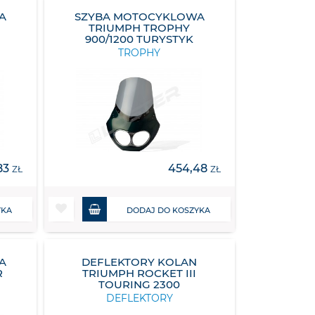
A
SZYBA MOTOCYKLOWA
TRIUMPH TROPHY
900/1200 TURYSTYK
TROPHY
83
454,48
ZŁ
ZŁ
YKA
DODAJ DO KOSZYKA
A
DEFLEKTORY KOLAN
R
TRIUMPH ROCKET III
TOURING 2300
DEFLEKTORY