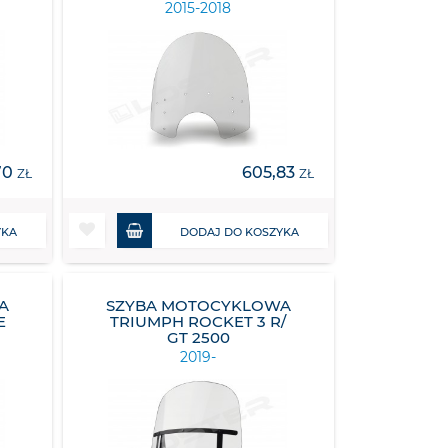
2015-2018
70
605,83
ZŁ
ZŁ
YKA
DODAJ DO KOSZYKA
A
SZYBA MOTOCYKLOWA
E
TRIUMPH ROCKET 3 R/
GT 2500
2019-