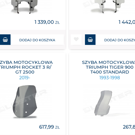
1 339,00
1 442,
ZŁ
DODAJ DO KOSZYKA
DODAJ DO KOSZ
SZYBA MOTOCYKLOWA
SZYBA MOTOCYKLOW
TRIUMPH ROCKET 3 R/
TRIUMPH TIGER 900
GT 2500
T400 STANDARD
2019-
1993-1998
617,99
267,
ZŁ