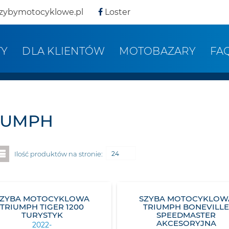
zybymotocyklowe.pl
Loster
TY
DLA KLIENTÓW
MOTOBAZARY
FA
IUMPH
Ilość produktów na stronie:
24
SZYBA MOTOCYKLOWA
SZYBA MOTOCYKLOW
TRIUMPH TIGER 1200
TRIUMPH BONEVILL
TURYSTYK
SPEEDMASTER
AKCESORYJNA
2022-