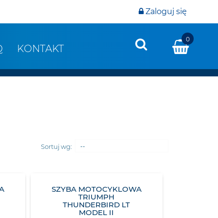
Zaloguj się
0
Q
KONTAKT
Sortuj wg:
--
A
SZYBA MOTOCYKLOWA
E
TRIUMPH
THUNDERBIRD LT
MODEL II