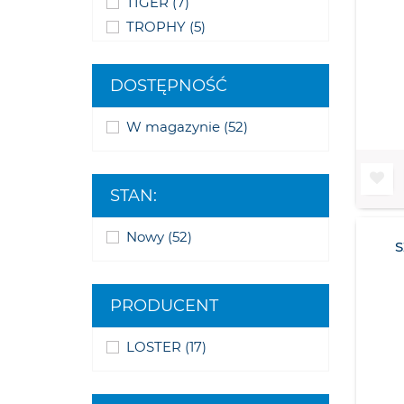
TIGER
(7)
TROPHY
(5)
Thunderbird
(2)
DOSTĘPNOŚĆ
Thunderbird Commander
(1)
Thunderbird LT
(2)
W magazynie
(52)
Thunderbird Storm
(1)
Bonneville
(6)
Rocket
(14)
STAN:
Nowy
(52)
PRODUCENT
LOSTER
(17)