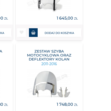
00
1 645,00
ZŁ
ZŁ
YKA
DODAJ DO KOSZYKA
A
ZESTAW SZYBA
MOTOCYKLOWA ORAZ
DEFLEKTORY KOLAN
2011-2016
80
1 748,00
ZŁ
ZŁ