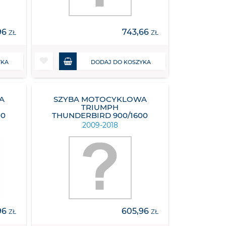
96
743,66
ZŁ
ZŁ
YKA
DODAJ DO KOSZYKA
A
SZYBA MOTOCYKLOWA
TRIUMPH
00
THUNDERBIRD 900/1600
2009-2018
96
605,96
ZŁ
ZŁ