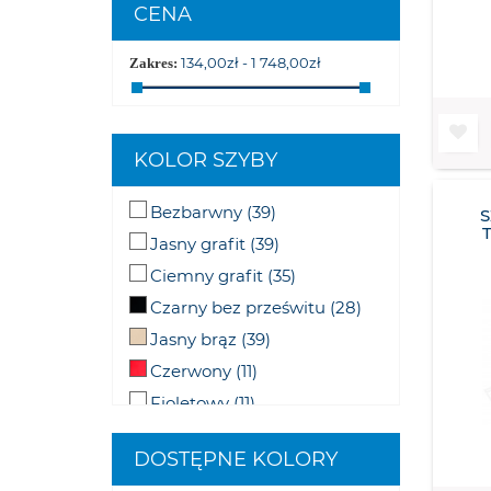
CENA
134,00zł - 1 748,00zł
Zakres:
KOLOR SZYBY
Bezbarwny
(39)
Jasny grafit
(39)
Ciemny grafit
(35)
Czarny bez prześwitu
(28)
Jasny brąz
(39)
Czerwony
(11)
Fioletowy
(11)
Różowy
(11)
DOSTĘPNE KOLORY
Pomarańczowy fluo
(11)