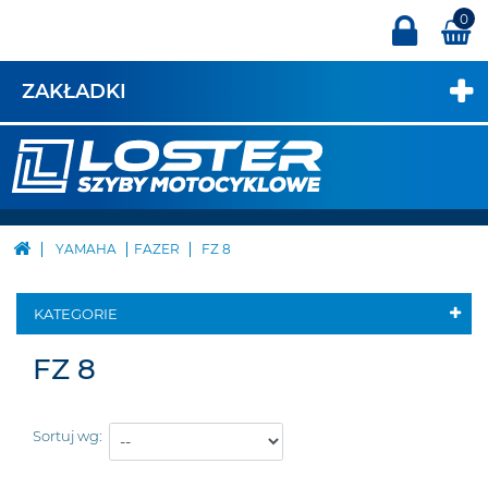
0
ZAKŁADKI
YAMAHA
FAZER
FZ 8
KATEGORIE
FZ 8
Sortuj wg: