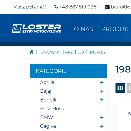
Masz pytania?
+48 887 519 098
biuro@s
O NAS
PRODUK
KAWASAKI
GPZ
550
1981-1982
198
KATEGORIE
Aprilia
Bajaj
Benelli
Boss Hoss
BMW
Cagiva