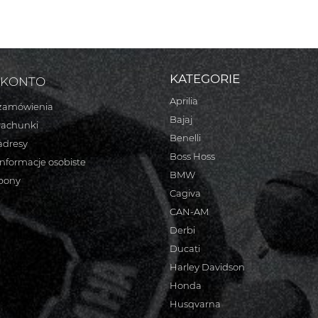
KATEGORIE
 KONTO
Aprilia
zamówienia
Bajaj
rachunki
Benelli
adresy
Boss Hoss
informacje osobiste
BMW
bony
Cagiva
CAN-AM
Derbi
Ducati
Harley Davidson
Honda
Husqvarna