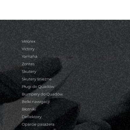
Velorex
Victory
Yamaha
Zontes
Skutery
Skutery śnieżne
Pługi do Quadów
Bumpery do Quadów
Belki nawigacji
Błotniki
Deflektory
Oparcie pasażera