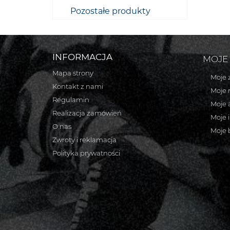
Pozostałe produkty
INFORMACJA
MOJE
Mapa strony
Moje 
Kontakt z nami
Moje 
Regulamin
Moje 
Realizacja zamówień
Moje 
O nas
Moje 
Zwroty i reklamacja
Polityka prywatności