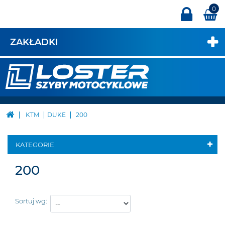
0
ZAKŁADKI
KTM
DUKE
200
KATEGORIE
200
Sortuj wg: