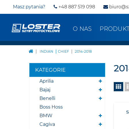
Masz pytania?
+48 887 519 098
biuro@s
O NAS
PRODUK
INDIAN
CHIEF
2014-2018
201
KATEGORIE
Aprilia
Bajaj
Benelli
Boss Hoss
BMW
Cagiva