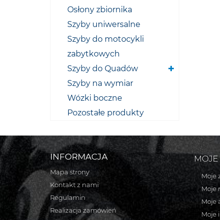
Osłony zbiornika
Szyby uniwersalne
Szyby do motocykli
zabytkowych
Szyby do Quadów
Szyby na wymiar
Wózki boczne
Pozostałe produkty
INFORMACJA
MOJE
Mapa strony
Moje 
Kontakt z nami
Moje 
Regulamin
Moje 
Realizacja zamówień
Moje 