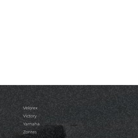
Velorex
Victory
Yamaha
Zontes