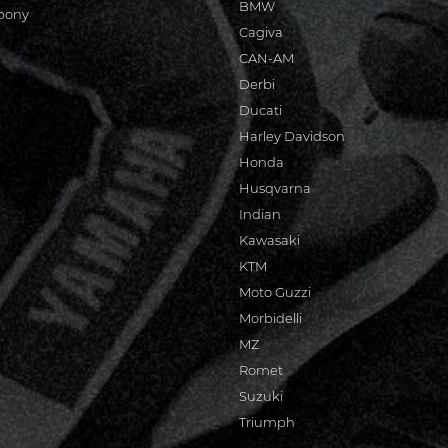
BMW
bony
Cagiva
CAN-AM
Derbi
Ducati
Harley Davidson
Honda
Husqvarna
Indian
Kawasaki
KTM
Moto Guzzi
Morbidelli
MZ
Romet
Suzuki
Triumph