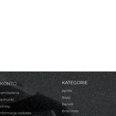
KATEGORIE
 KONTO
Aprilia
zamówienia
Bajaj
rachunki
Benelli
adresy
Boss Hoss
informacje osobiste