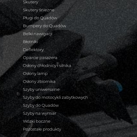
Skutery
Skutery śnieżne
Pługi do Quadów
Bumpery do Quadów
Belki nawigacji
Błotniki
Deflektory
Oparcie pasażera
Osłony chłodnicy i silnika
Osłony lamp
Osłony zbiornika
Szyby uniwersalne
Szyby do motocykli zabytkowych
Szyby do Quadów
Szyby na wymiar
Wózki boczne
Pozostałe produkty