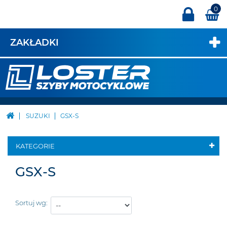
0
ZAKŁADKI
SUZUKI
GSX-S
KATEGORIE
GSX-S
Sortuj wg: