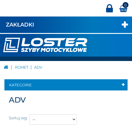
0
ZAKŁADKI
ROMET
ADV
KATEGORIE
ADV
Sortuj wg: